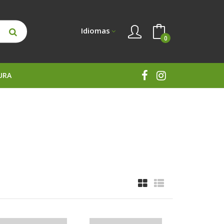
Idiomas
0
URA