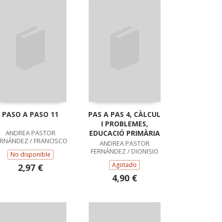
PASO A PASO 11
PAS A PAS 4, CÀLCUL
I PROBLEMES,
ANDREA PASTOR
EDUCACIÓ PRIMÀRIA
ERNÁNDEZ / FRANCISCO
ANDREA PASTOR
RUIZ CASADO
FERNÁNDEZ / DIONISIO
No disponible
ESCOBAR PASTOR /
Agotado
2,97 €
FRANCISCO RUIZ
CASADO
4,90 €