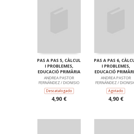
PAS A PAS 5, CÀLCUL
PAS A PAS 6, CÀLC
I PROBLEMES,
I PROBLEMES,
EDUCACIÓ PRIMÀRIA
EDUCACIÓ PRIMÀR
ANDREA PASTOR
ANDREA PASTOR
FERNÁNDEZ / DIONISIO
FERNÁNDEZ / DIONIS
ESCOBAR PASTOR /
ESCOBAR PASTOR /
Descatalogado
Agotado
FRANCISCO RUIZ
FRANCISCO RUIZ
CASADO
CASADO
4,90 €
4,90 €