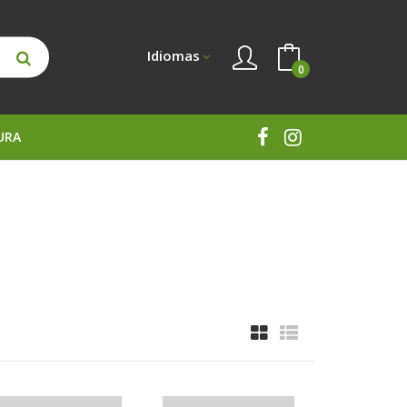
Idiomas
0
URA