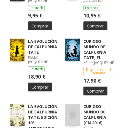
JACQUELINE
JACQUELINE
En stock
En stock
9,95 €
10,95 €
Comprar
Comprar
LA EVOLUCIÓN
CURIOSO
DE CALPURNIA
MUNDO DE
TATE
CALPURNIA
KELLY,
TATE, EL
JACQUELINE
KELLY,JACQUELINE
En stock
Disponible en 1
semana
18,90 €
17,90 €
Comprar
Comprar
LA EVOLUCIÓN
CURIOSO
DE CALPURNIA
MUNDO DE
TATE. EDICIÓN
CALPURNIA
10º
(CN 2016)
KELLY,