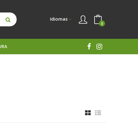
Idiomas
0
URA