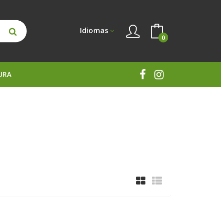
Idiomas
0
URA