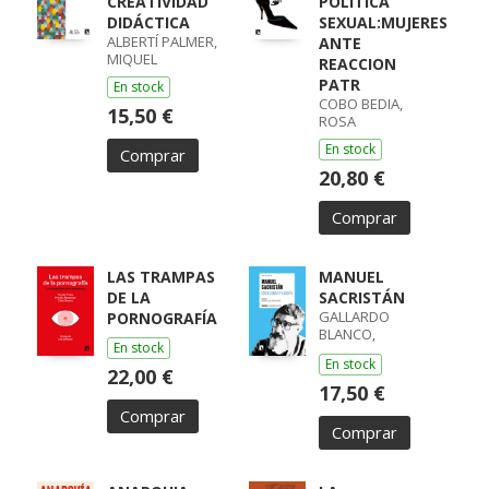
CREATIVIDAD
POLITICA
DIDÁCTICA
SEXUAL:MUJERES
ALBERTÍ PALMER,
ANTE
MIQUEL
REACCION
PATR
En stock
COBO BEDIA,
15,50 €
ROSA
En stock
Comprar
20,80 €
Comprar
LAS TRAMPAS
MANUEL
DE LA
SACRISTÁN
GALLARDO
PORNOGRAFÍA
BLANCO,
En stock
GONZALO
En stock
22,00 €
17,50 €
Comprar
Comprar