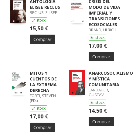
ANTOLOGIA
CRISIS DEL
ELISEE RECLUS
MODO DE VIDA
RECLUS, ELISEE
IMPERIAL Y
TRANSICIONES
En stock
ECOSOCIALES
15,50 €
BRAND, ULRICH
En stock
Comprar
17,00 €
Comprar
MITOS Y
ANARCOSOCIALISMO
CUENTOS DE
Y MÍSTICA
LA EXTREMA
COMUNITARIA
LANDAUER,
DERECHA
GUSTAV
FORTI, STEVEN
(ED.)
En stock
En stock
14,50 €
17,00 €
Comprar
Comprar