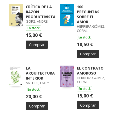
CRÍTICA DE LA
100
RAZÓN
PREGUNTAS
PRODUCTIVISTA
SOBRE EL
GORZ, ANDRÉ
AMOR
HERRERA GÓMEZ,
En stock
CORAL
15,00 €
En stock
18,50 €
Comprar
Comprar
LA
EL CONTRATO
ARQUITECTURA
AMOROSO
HERRERA GÓMEZ,
INTERIOR
CORAL
ANTHES, EMILY
En stock
En stock
15,00 €
20,00 €
Comprar
Comprar