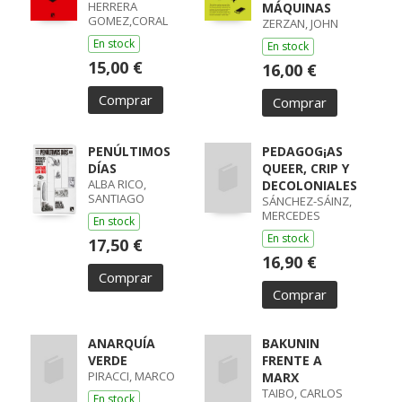
HERRERA
MÁQUINAS
GOMEZ,CORAL
ZERZAN, JOHN
En stock
En stock
15,00 €
16,00 €
Comprar
Comprar
PENÚLTIMOS
PEDAGOG¡AS
DÍAS
QUEER, CRIP Y
ALBA RICO,
DECOLONIALES
SANTIAGO
SÁNCHEZ-SÁINZ,
MERCEDES
En stock
En stock
17,50 €
16,90 €
Comprar
Comprar
ANARQUÍA
BAKUNIN
VERDE
FRENTE A
PIRACCI, MARCO
MARX
TAIBO, CARLOS
En stock