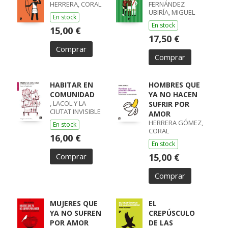
HERRERA, CORAL
FERNÁNDEZ
UBIRÍA, MIGUEL
En stock
En stock
15,00 €
17,50 €
Comprar
Comprar
HABITAR EN
HOMBRES QUE
COMUNIDAD
YA NO HACEN
, LACOL Y LA
SUFRIR POR
CIUTAT INVISIBLE
AMOR
HERRERA GÓMEZ,
En stock
CORAL
16,00 €
En stock
Comprar
15,00 €
Comprar
MUJERES QUE
EL
YA NO SUFREN
CREPÚSCULO
POR AMOR
DE LAS