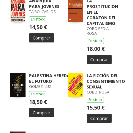
ANARQUIA
LA
PARA JOVENES
PROSTITUCION
TAIBO, CARLOS
EN EL
CORAZON DEL
En stock
CAPITALISMO
14,50 €
COBO BEDIA,
ROSA
Comprar
En stock
18,00 €
Comprar
PALESTINA.HEREDAR
LA FICCIÓN DEL
EL FUTURO
CONSENTIMIENTO
GOMEZ, LUZ
SEXUAL
COBO, ROSA
En stock
En stock
18,50 €
15,50 €
Comprar
Comprar