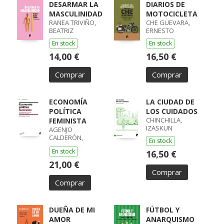
DESARMAR LA
DIARIOS DE
MASCULINIDAD
MOTOCICLETA
RANEA TRIVIÑO,
CHE GUEVARA,
BEATRIZ
ERNESTO
En stock
En stock
14,00 €
16,50 €
Comprar
Comprar
ECONOMÍA
LA CIUDAD DE
POLÍTICA
LOS CUIDADOS
CHINCHILLA,
FEMINISTA
IZASKUN
AGENJO
CALDERÓN,
En stock
ASTRID
En stock
16,50 €
21,00 €
Comprar
Comprar
DUEÑA DE MI
FÚTBOL Y
AMOR
ANARQUISMO