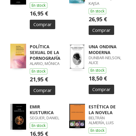
KAJSA
En stock
En stock
16,95 €
26,95 €
Comprar
Comprar
POLÍTICA
UNA ONDINA
SEXUAL DE LA
MODERNA
DUNBAR-NELSON,
PORNOGRAFÍA
ALICE
ALARIO, MÓNICA
En stock
En stock
18,50 €
21,95 €
Comprar
Comprar
EMIR
ESTÉTICA DE
KUSTURICA
LA NOVELA
SEGUER, DANIEL
BELTRÁN
ALMERÍA, LUIS
En stock
En stock
16,95 €