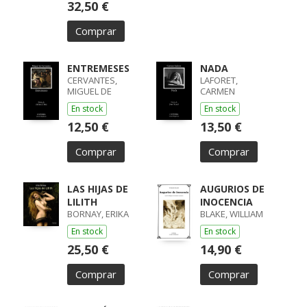
MURILLO,
32,50 €
Comprar
ENTREMESES
NADA
CERVANTES,
LAFORET,
MIGUEL DE
CARMEN
En stock
En stock
12,50 €
13,50 €
Comprar
Comprar
LAS HIJAS DE
AUGURIOS DE
LILITH
INOCENCIA
BORNAY, ERIKA
BLAKE, WILLIAM
En stock
En stock
25,50 €
14,90 €
Comprar
Comprar