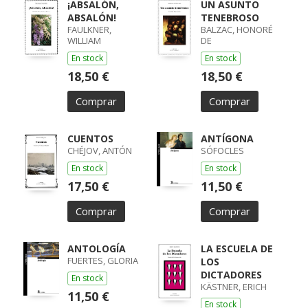
¡ABSALÓN,
UN ASUNTO
ABSALÓN!
TENEBROSO
FAULKNER,
BALZAC, HONORÉ
WILLIAM
DE
En stock
En stock
18,50 €
18,50 €
Comprar
Comprar
CUENTOS
ANTÍGONA
CHÉJOV, ANTÓN
SÓFOCLES
En stock
En stock
17,50 €
11,50 €
Comprar
Comprar
ANTOLOGÍA
LA ESCUELA DE
FUERTES, GLORIA
LOS
DICTADORES
En stock
KÄSTNER, ERICH
11,50 €
En stock