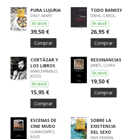
PURA LUJURIA
TODO BANKSY
DALY, MARY
DIEHL, CAROL
En stock
En stock
39,50 €
26,95 €
Comprar
Comprar
CORTÁZAR Y
RESONANCIAS
JANÉS, CLARA
LOS LIBROS
MARCHAMALO,
En stock
JESÚS
19,50 €
En stock
15,95 €
Comprar
Comprar
ESCENAS DE
SOBRE LA
CINE MUDO
EXISTENCIA
LLAMAZARES,
DEL SEXO
JULIO
EKIS EKMAN,