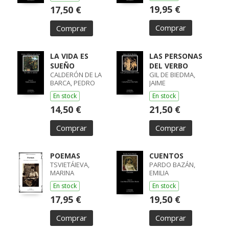
RAUL / LÓPEZ
19,95 €
17,50 €
FERNÁNDEZ,
ÁLVARO
Comprar
Comprar
LA VIDA ES
LAS PERSONAS
SUEÑO
DEL VERBO
CALDERÓN DE LA
GIL DE BIEDMA,
BARCA, PEDRO
JAIME
En stock
En stock
14,50 €
21,50 €
Comprar
Comprar
POEMAS
CUENTOS
TSVIETÁIEVA,
PARDO BAZÁN,
MARINA
EMILIA
En stock
En stock
17,95 €
19,50 €
Comprar
Comprar