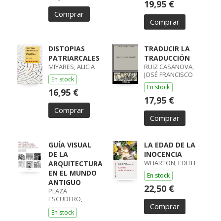
19,95 €
Comprar
Comprar
DISTOPIAS
TRADUCIR LA
PATRIARCALES
TRADUCCIÓN
MIYARES, ALICIA
RUIZ CASANOVA,
JOSÉ FRANCISCO
En stock
En stock
16,95 €
17,95 €
Comprar
Comprar
GUÍA VISUAL
LA EDAD DE LA
DE LA
INOCENCIA
WHARTON, EDITH
ARQUITECTURA
EN EL MUNDO
En stock
ANTIGUO
22,50 €
PLAZA
ESCUDERO,
Comprar
LORENZO DE LA /
En stock
MARTÍNEZ