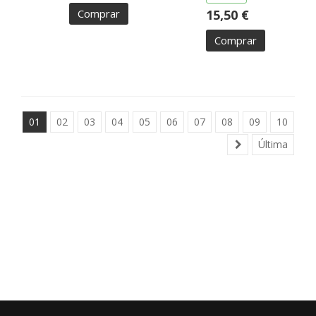
Comprar
15,50 €
Comprar
01
02
03
04
05
06
07
08
09
10
Última