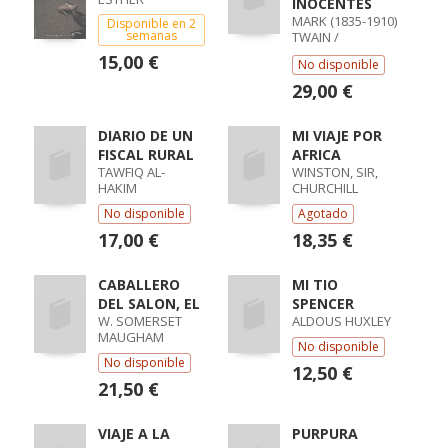
INOCENTES
MARK (1835-1910)
Disponible en 2
semanas
TWAIN /
TWAIN,MARK
15,00 €
No disponible
29,00 €
DIARIO DE UN
MI VIAJE POR
FISCAL RURAL
AFRICA
TAWFIQ AL-
WINSTON, SIR,
HAKIM
CHURCHILL
No disponible
Agotado
17,00 €
18,35 €
CABALLERO
MI TIO
DEL SALON, EL
SPENCER
W. SOMERSET
ALDOUS HUXLEY
MAUGHAM
No disponible
No disponible
12,50 €
21,50 €
VIAJE A LA
PURPURA