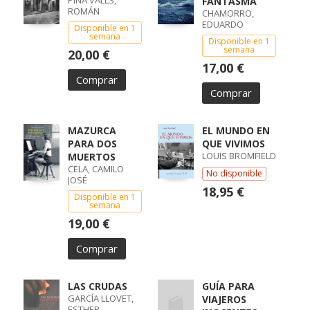
PIÑA VALLS,
FANTASMA
ROMÁN
CHAMORRO,
EDUARDO
Disponible en 1
semana
Disponible en 1
semana
20,00 €
17,00 €
Comprar
Comprar
MAZURCA
EL MUNDO EN
PARA DOS
QUE VIVIMOS
LOUIS BROMFIELD
MUERTOS
CELA, CAMILO
No disponible
JOSÉ
18,95 €
Disponible en 1
semana
19,00 €
Comprar
LAS CRUDAS
GUÍA PARA
GARCÍA LLOVET,
VIAJEROS
ESTHER