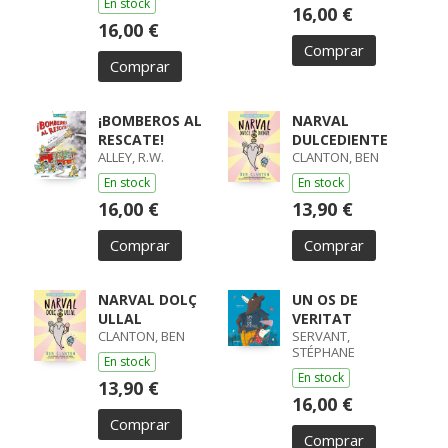
En stock
16,00 €
16,00 €
Comprar
Comprar
¡BOMBEROS AL
NARVAL
RESCATE!
DULCEDIENTE
ALLEY, R.W.
CLANTON, BEN
En stock
En stock
16,00 €
13,90 €
Comprar
Comprar
NARVAL DOLÇ
UN OS DE
ULLAL
VERITAT
CLANTON, BEN
SERVANT,
STÉPHANE
En stock
En stock
13,90 €
16,00 €
Comprar
Comprar