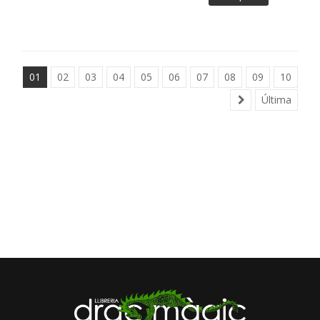
01
02
03
04
05
06
07
08
09
10
Última