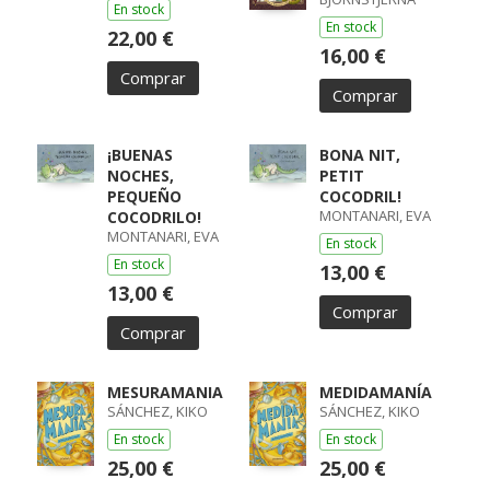
En stock
En stock
22,00 €
16,00 €
Comprar
Comprar
¡BUENAS
BONA NIT,
NOCHES,
PETIT
PEQUEÑO
COCODRIL!
MONTANARI, EVA
COCODRILO!
MONTANARI, EVA
En stock
En stock
13,00 €
13,00 €
Comprar
Comprar
MESURAMANIA
MEDIDAMANÍA
SÁNCHEZ, KIKO
SÁNCHEZ, KIKO
En stock
En stock
25,00 €
25,00 €