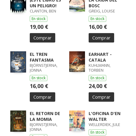
UN PELIGRO!
BOSC
CLANTON, BEN
GREIG, LOUISE
En stock
En stock
19,00 €
16,00 €
Comprar
Comprar
EL TREN
EARHART -
FANTASMA
CATALA
BJÖRNSTJERNA,
KUHLMANN,
JONNA
TORBEN
En stock
En stock
16,00 €
24,00 €
Comprar
Comprar
EL RETORN DE
L'OFICINA D'EN
LA MOMIA
WALTER
BJORNSTJERNA,
WELLERDIEK, JULE
JONNA
En stock