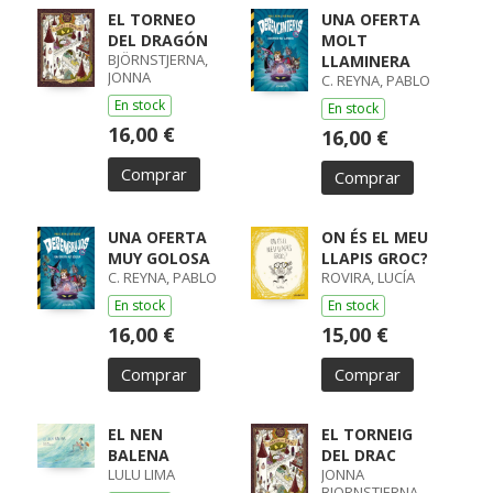
EL TORNEO
UNA OFERTA
DEL DRAGÓN
MOLT
BJÖRNSTJERNA,
LLAMINERA
JONNA
C. REYNA, PABLO
En stock
En stock
16,00 €
16,00 €
Comprar
Comprar
UNA OFERTA
ON ÉS EL MEU
MUY GOLOSA
LLAPIS GROC?
C. REYNA, PABLO
ROVIRA, LUCÍA
En stock
En stock
16,00 €
15,00 €
Comprar
Comprar
EL NEN
EL TORNEIG
BALENA
DEL DRAC
LULU LIMA
JONNA
BJORNSTJERNA