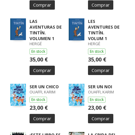
Comprar
Comprar
LAS
LES
AVENTURAS DE
AVENTURES DE
TINTÍN.
TINTÍN.
VOLUMEN 1
VOLUM 1
HERGÉ
HERGÉ
En stock
En stock
35,00 €
35,00 €
Comprar
Comprar
SER UN CHICO
SER UN NOI
OUAFFI, KARIM
OUAFFI, KARIM
En stock
En stock
23,00 €
23,00 €
Comprar
Comprar
¡ESTE LIBRO ES
LA CRIDA DEL