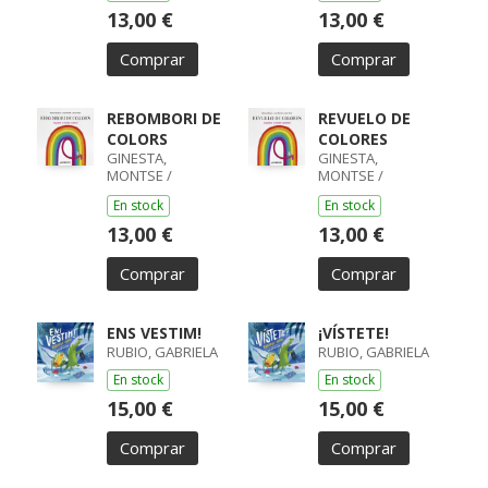
GINESTA,
13,00 €
13,00 €
MONTSE /
PORTELL, JOAN /
Comprar
Comprar
GINESTA,
MONTSE /
PORTELL, JOAN
REBOMBORI DE
REVUELO DE
COLORS
COLORES
GINESTA,
GINESTA,
MONTSE /
MONTSE /
PORTELL, JOAN
PORTELL, JOAN
En stock
En stock
PORTELL /
GINESTA,
13,00 €
13,00 €
MONTSE /
PORTELL, JOAN /
Comprar
Comprar
GINESTA,
MONTSE /
PORTELL, JOAN
ENS VESTIM!
¡VÍSTETE!
RUBIO, GABRIELA
RUBIO, GABRIELA
En stock
En stock
15,00 €
15,00 €
Comprar
Comprar