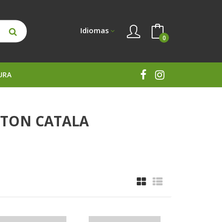
Idiomas
0
URA
TILTON CATALA