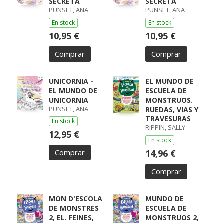
SECRETA
SECRETA
PUNSET, ANA
PUNSET, ANA
En stock
En stock
10,95 €
10,95 €
Comprar
Comprar
UNICORNIA -
EL MUNDO DE
EL MUNDO DE
ESCUELA DE
UNICORNIA
MONSTRUOS.
PUNSET, ANA
RUEDAS, VIAS Y
TRAVESURAS
En stock
RIPPIN, SALLY
12,95 €
En stock
Comprar
14,96 €
Comprar
MON D'ESCOLA
MUNDO DE
DE MONSTRES
ESCUELA DE
2, EL. FEINES,
MONSTRUOS 2,