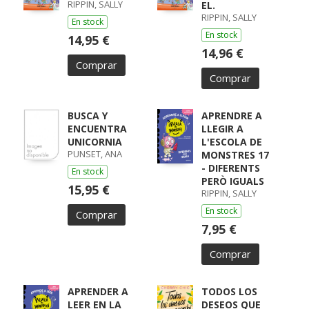
RIPPIN, SALLY
EL.
RIPPIN, SALLY
En stock
En stock
14,95 €
14,96 €
Comprar
Comprar
BUSCA Y
APRENDRE A
ENCUENTRA
LLEGIR A
UNICORNIA
L'ESCOLA DE
PUNSET, ANA
MONSTRES 17
- DIFERENTS
En stock
PERÒ IGUALS
15,95 €
RIPPIN, SALLY
En stock
Comprar
7,95 €
Comprar
APRENDER A
TODOS LOS
LEER EN LA
DESEOS QUE