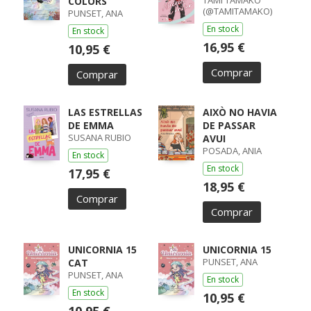
TAMI TAMAKO
COLORS
(@TAMITAMAKO)
PUNSET, ANA
En stock
En stock
16,95 €
10,95 €
Comprar
Comprar
LAS ESTRELLAS
AIXÒ NO HAVIA
DE EMMA
DE PASSAR
SUSANA RUBIO
AVUI
POSADA, ANIA
En stock
En stock
17,95 €
18,95 €
Comprar
Comprar
UNICORNIA 15
UNICORNIA 15
PUNSET, ANA
CAT
PUNSET, ANA
En stock
En stock
10,95 €