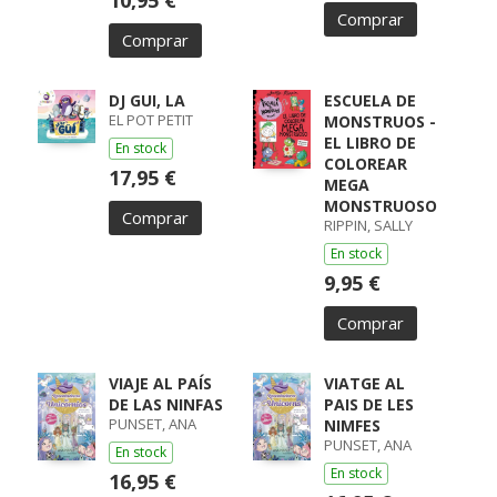
10,95 €
Comprar
Comprar
DJ GUI, LA
ESCUELA DE
EL POT PETIT
MONSTRUOS -
EL LIBRO DE
En stock
COLOREAR
17,95 €
MEGA
MONSTRUOSO
Comprar
RIPPIN, SALLY
En stock
9,95 €
Comprar
VIAJE AL PAÍS
VIATGE AL
DE LAS NINFAS
PAIS DE LES
PUNSET, ANA
NIMFES
PUNSET, ANA
En stock
En stock
16,95 €