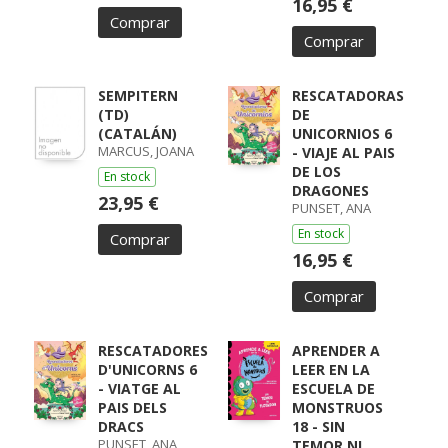
16,95 €
Comprar
Comprar
SEMPITERN
RESCATADORAS
(TD)
DE
(CATALÁN)
UNICORNIOS 6
MARCUS, JOANA
- VIAJE AL PAIS
DE LOS
En stock
DRAGONES
23,95 €
PUNSET, ANA
En stock
Comprar
16,95 €
Comprar
RESCATADORES
APRENDER A
D'UNICORNS 6
LEER EN LA
- VIATGE AL
ESCUELA DE
PAIS DELS
MONSTRUOS
DRACS
18 - SIN
PUNSET, ANA
TEMOR NI