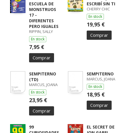
ESCUELA DE
ESCRIBÍ SIN TI
CHERRY CHIC
MONSTRUOS
17 -
En stock
DIFERENTES
19,95 €
PERO IGUALES
RIPPIN, SALLY
Comprar
En stock
7,95 €
Comprar
SEMPITERNO
SEMPITERNO
MARCUS, JOANA
(TD)
MARCUS, JOANA
En stock
En stock
18,95 €
23,95 €
Comprar
Comprar
99
EL SECRET DE
CURIOSIDADES
JON GARFI