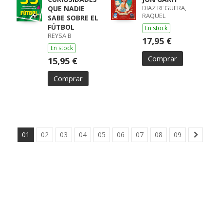
DIAZ REGUERA,
QUE NADIE
RAQUEL
SABE SOBRE EL
FÚTBOL
En stock
REYSA B
17,95 €
En stock
Comprar
15,95 €
Comprar
01
02
03
04
05
06
07
08
09