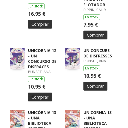
FLOTADOR
En stock
RIPPIN, SALLY
16,95 €
En stock
Comprar
7,95 €
Comprar
UNICORNIA 12
UN CONCURS
- UN
DE DISFRESSES
PUNSET, ANA
CONCURSO DE
DISFRACES
En stock
PUNSET, ANA
10,95 €
En stock
10,95 €
Comprar
Comprar
UNICÒRNIA 13
UNICORNIA 13
- UNA
- UNA
BIBLIOTECA
BIBLIOTECA