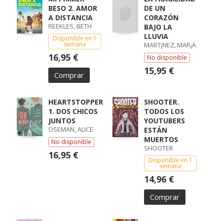
BESO 2. AMOR
DE UN
A DISTANCIA
CORAZÓN
REEKLES, BETH
BAJO LA
LLUVIA
Disponible en 1
semana
MART¡NEZ, MAR¡A
16,95 €
No disponible
15,95 €
Comprar
HEARTSTOPPER
SHOOTER.
1. DOS CHICOS
TODOS LOS
JUNTOS
YOUTUBERS
OSEMAN, ALICE
ESTÁN
MUERTOS
No disponible
SHOOTER
16,95 €
Disponible en 1
semana
14,96 €
Comprar