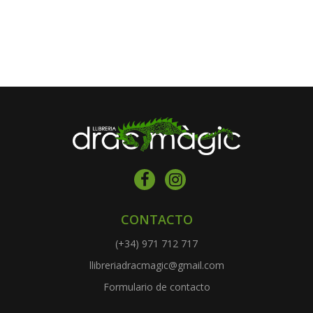
CONTACTO
(+34) 971 712 717
llibreriadracmagic@gmail.com
Formulario de contacto