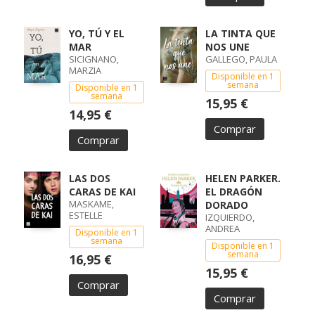
YO, TÚ Y EL
LA TINTA QUE
MAR
NOS UNE
SICIGNANO,
GALLEGO, PAULA
MARZIA
Disponible en 1
semana
Disponible en 1
semana
15,95 €
14,95 €
Comprar
Comprar
LAS DOS
HELEN PARKER.
CARAS DE KAI
EL DRAGÓN
MASKAME,
DORADO
ESTELLE
IZQUIERDO,
ANDREA
Disponible en 1
semana
Disponible en 1
semana
16,95 €
15,95 €
Comprar
Comprar