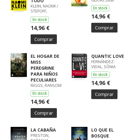
GLIORI, DEBI
TODO
KLEIN, NAOMI /
En stock
STEFOFF,
14,96 €
REBECCA
En stock
14,96 €
Comprar
Comprar
EL HOGAR DE
QUANTIC LOVE
FERNÁNDEZ-
MISS
VIDAL, SÓNIA
PEREGRINE
PARA NIÑOS
En stock
PECULIARES
14,96 €
RIGGS, RANSOM
En stock
Comprar
14,96 €
Comprar
LA CABAÑA
LO QUE EL
PRESTON,
BOSQUE