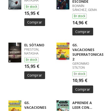
NATASHA
ESCONDE
BONNÍN
En stock
SÁNCHEZ, GEMA
15,95 €
En stock
Comprar
14,96 €
Comprar
EL SÓTANO
GS.
PRESTON,
VACACIONES
NATASHA
SUPERRATONICAS
2
En stock
GERONIMO
15,95 €
STILTON
En stock
Comprar
10,95 €
Comprar
GS.
APRENDE A
VACACIONES
LEER CON...