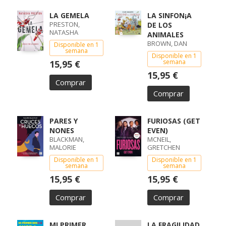
LA GEMELA
LA SINFON¡A
PRESTON,
DE LOS
NATASHA
ANIMALES
BROWN, DAN
Disponible en 1
semana
Disponible en 1
semana
15,95 €
15,95 €
Comprar
Comprar
PARES Y
FURIOSAS (GET
NONES
EVEN)
BLACKMAN,
MCNEIL,
MALORIE
GRETCHEN
Disponible en 1
Disponible en 1
semana
semana
15,95 €
15,95 €
Comprar
Comprar
MI PRIMER
LA FRAGILIDAD