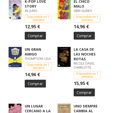
K-POP LOVE
EL CHICO
STORY
MALO
AE-JUNG
ABBI GLINES
Disponible en 1
Disponible en 1
semana
semana
12,95 €
14,96 €
Comprar
Comprar
UN GRAN
LA CASA DE
AMIGO
LAS NOCHES
THOMPSON, LISA
ROTAS
NICOLE DAVIS,
Disponible en 1
CHARLOTTE
semana
14,96 €
Disponible en 1
semana
15,95 €
Comprar
Comprar
UN LUGAR
UNO SIEMPRE
CERCANO A LA
CAMBIA AL