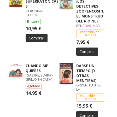
SUPERRATONICAS
¡LOS
3
DETECTIVES
GERONIMO
ZOOPENCOS! 1.
STILTON
EL MONSTRUO
DEL RIO NESI
En stock
BENEGAS, MAR
10,95 €
Disponible en 1
semana
Comprar
7,95 €
Comprar
CUANDO ME
DARSE UN
QUIERES
TIEMPO (Y
"SASTRE, ELVIRA /
OTRAS
GRILLO EN CASA"
MENTIRAS)
ORDEN, DANI DE
Agotado
LA
14,95 €
Disponible en 1
semana
15,95 €
Comprar