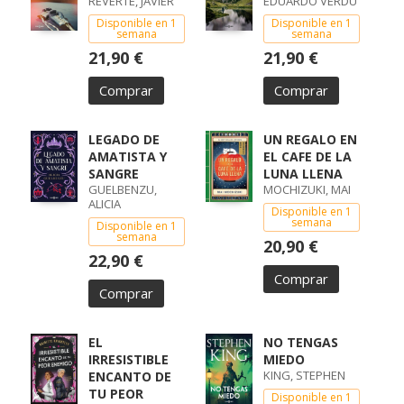
REVERTE, JAVIER
EDUARDO VERDU
Disponible en 1
Disponible en 1
semana
semana
21,90 €
21,90 €
Comprar
Comprar
LEGADO DE
UN REGALO EN
AMATISTA Y
EL CAFE DE LA
SANGRE
LUNA LLENA
GUELBENZU,
MOCHIZUKI, MAI
ALICIA
Disponible en 1
semana
Disponible en 1
semana
20,90 €
22,90 €
Comprar
Comprar
EL
NO TENGAS
IRRESISTIBLE
MIEDO
KING, STEPHEN
ENCANTO DE
TU PEOR
Disponible en 1