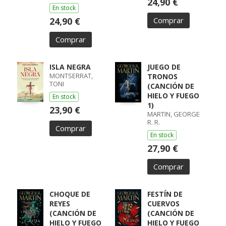
24,90 €
En stock
24,90 €
Comprar
Comprar
ISLA NEGRA
JUEGO DE
MONTSERRAT,
TRONOS
TONI
(CANCIÓN DE
HIELO Y FUEGO
En stock
1)
23,90 €
MARTIN, GEORGE
R. R.
Comprar
En stock
27,90 €
Comprar
CHOQUE DE
FESTÍN DE
REYES
CUERVOS
(CANCIÓN DE
(CANCIÓN DE
HIELO Y FUEGO
HIELO Y FUEGO