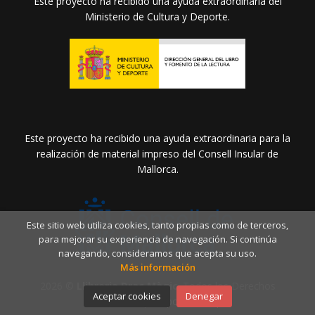
Este proyecto ha recibido una ayuda extraordinaria del
Ministerio de Cultura y Deporte.
Este proyecto ha recibido una ayuda extraordinaria para la
realización de material impreso del Consell Insular de
Mallorca.
Este sitio web utiliza cookies, tanto propias como de terceros,
para mejorar su experiencia de navegación. Si continúa
navegando, consideramos que acepta su uso.
Más información
2026 ©
Llibreria Drac Màgic
. Todos los Derechos
Aceptar cookies
Denegar
Reservados |
Grupo Trevenque