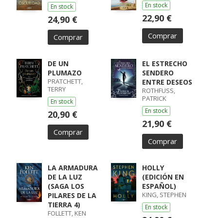
En stock
En stock
22,90 €
24,90 €
Comprar
Comprar
DE UN
EL ESTRECHO
PLUMAZO
SENDERO
PRATCHETT,
ENTRE DESEOS
TERRY
ROTHFUSS,
PATRICK
En stock
En stock
20,90 €
21,90 €
Comprar
Comprar
LA ARMADURA
HOLLY
DE LA LUZ
(EDICIÓN EN
(SAGA LOS
ESPAÑOL)
KING, STEPHEN
PILARES DE LA
TIERRA 4)
En stock
FOLLETT, KEN