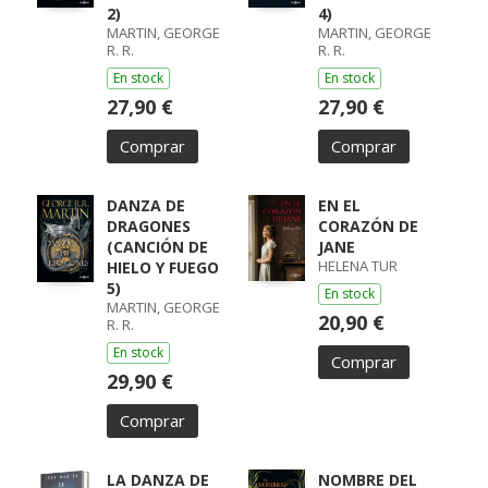
2)
4)
MARTIN, GEORGE
MARTIN, GEORGE
R. R.
R. R.
En stock
En stock
27,90 €
27,90 €
Comprar
Comprar
DANZA DE
EN EL
DRAGONES
CORAZÓN DE
(CANCIÓN DE
JANE
HELENA TUR
HIELO Y FUEGO
5)
En stock
MARTIN, GEORGE
20,90 €
R. R.
En stock
Comprar
29,90 €
Comprar
LA DANZA DE
NOMBRE DEL