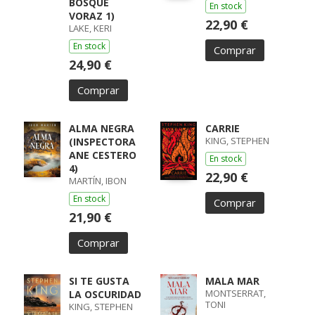
BOSQUE
En stock
VORAZ 1)
22,90 €
LAKE, KERI
En stock
Comprar
24,90 €
Comprar
ALMA NEGRA
CARRIE
KING, STEPHEN
(INSPECTORA
ANE CESTERO
En stock
4)
22,90 €
MARTÍN, IBON
En stock
Comprar
21,90 €
Comprar
SI TE GUSTA
MALA MAR
MONTSERRAT,
LA OSCURIDAD
TONI
KING, STEPHEN