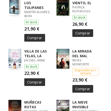
LOS
VIENTO, EL
PATRICK
TULIPANES
ROTHFUSSS
MARTIN ALVAREZ,
IBON
En stock
En stock
26,90 €
21,90 €
Comprar
Comprar
VILLA DE LAS
LA MIRADA
TELAS, LA
DEL MAL
JACOBS, ANNE
REYES
MONFORTE
En stock
Disponible en 1
22,90 €
semana
23,90 €
Comprar
Comprar
MUÑECAS
LA NIEVE
ROTAS
INVISIBLE