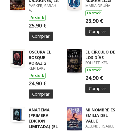
DRAGONES, LA
MARAVILLAS
PARKER, SARAH
MARIA ORUÑA
A.
En stock
En stock
23,90 €
25,90 €
Comprar
Comprar
OSCURA EL
EL CÍRCULO DE
BOSQUE
LOS DÍAS
FOLLETT, KEN
VORAZ 2
KERI LAKE
En stock
En stock
24,90 €
24,90 €
Comprar
Comprar
ANATEMA
MI NOMBRE ES
(PRIMERA
EMILIA DEL
EDICIÓN
VALLE
ALLENDE, ISABEL
LIMITADA) (EL