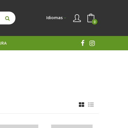
Idiomas
0
URA