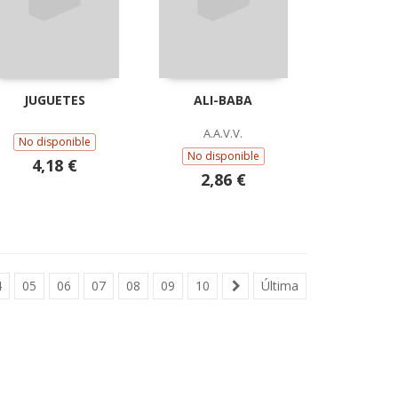
JUGUETES
ALI-BABA
A.A.V.V.
No disponible
No disponible
4,18 €
2,86 €
4
05
06
07
08
09
10
Última