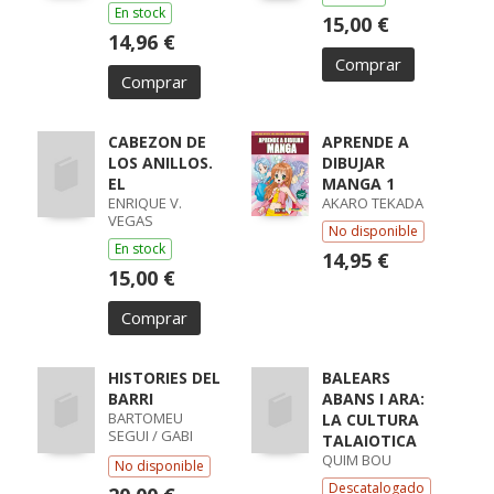
En stock
15,00 €
14,96 €
Comprar
Comprar
CABEZON DE
APRENDE A
LOS ANILLOS.
DIBUJAR
EL
MANGA 1
ENRIQUE V.
AKARO TEKADA
VEGAS
No disponible
En stock
14,95 €
15,00 €
Comprar
HISTORIES DEL
BALEARS
BARRI
ABANS I ARA:
BARTOMEU
LA CULTURA
SEGUI / GABI
TALAIOTICA
BELTRAN
QUIM BOU
No disponible
Descatalogado