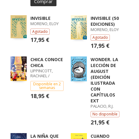
Comprar
INVISIBLE
INVISIBLE (50
MORENO, ELOY
EDICIONES)
MORENO, ELOY
Agotado
Agotado
17,95 €
17,95 €
CHICA CONOCE
WONDER. LA
CHICA
LECCIÓN DE
LIPPINCOTT,
AUGUST
RACHAEL /
(EDICIÓN
DERRICK, ALYSON
ILUSTRADA
Disponible en 2
semanas
CON
CAPÍTULOS
18,95 €
EXT
PALACIO, R.J.
No disponible
21,95 €
LA NIÑA QUE
CUANDO