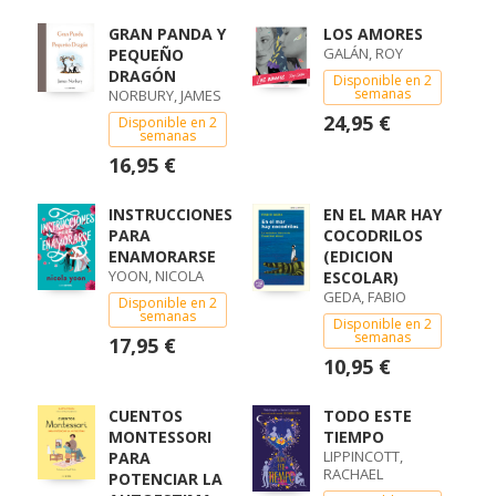
GRAN PANDA Y
LOS AMORES
GALÁN, ROY
PEQUEÑO
DRAGÓN
Disponible en 2
semanas
NORBURY, JAMES
24,95 €
Disponible en 2
semanas
16,95 €
INSTRUCCIONES
EN EL MAR HAY
PARA
COCODRILOS
ENAMORARSE
(EDICION
YOON, NICOLA
ESCOLAR)
GEDA, FABIO
Disponible en 2
semanas
Disponible en 2
semanas
17,95 €
10,95 €
CUENTOS
TODO ESTE
MONTESSORI
TIEMPO
LIPPINCOTT,
PARA
RACHAEL
POTENCIAR LA