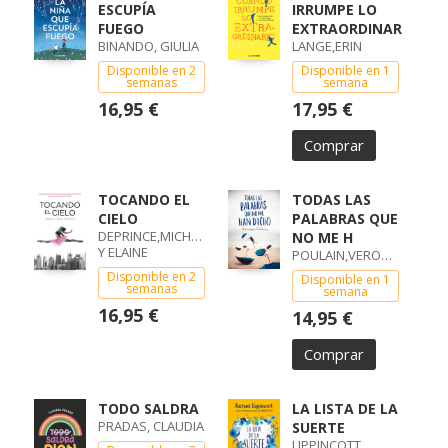
ESCUPÍA
IRRUMPE LO
FUEGO
EXTRAORDINAR
BINANDO, GIULIA
LANGE,ERIN
Disponible en 2
Disponible en 1
semanas
semana
16,95 €
17,95 €
Comprar
TOCANDO EL
TODAS LAS
CIELO
PALABRAS QUE
DEPRINCE,MICHAELA
NO ME H
Y ELAINE
POULAIN,VERONIQUE
Disponible en 2
Disponible en 1
semanas
semana
16,95 €
14,95 €
Comprar
TODO SALDRA
LA LISTA DE LA
PRADAS, CLAUDIA
SUERTE
LIPPINCOTT,