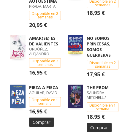
AUTOESTIMA
Disponible en 2
semanas
PRADA, MARTA
18,95 €
Disponible en 2
semanas
20,95 €
AMAR(SE) ES
NO SOMOS
DE VALIENTES
PRINCESAS,
ORDÓÑEZ,
SOMOS
ALEJANDRO
GUERRERAS
Disponible en 2
Disponible en 2
semanas
semanas
16,95 €
17,95 €
PIEZA A PIEZA
THE PROM
AGUILAR, DAVID
SAUNDRA
MITCHELL /
Disponible en 1
MATTHEW SKLAR
semana
Disponible en 1
/ CHAD BEGUELIN
semana
16,95 €
/
18,95 €
Comprar
Comprar