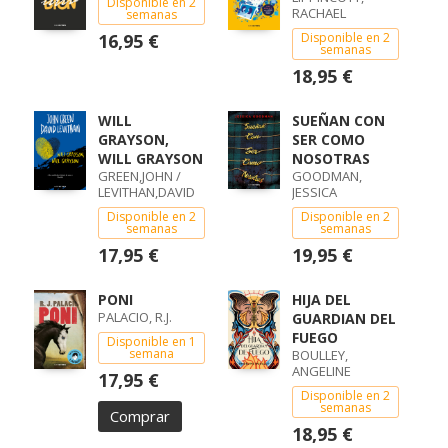
Disponible en 2
RACHAEL
semanas
16,95 €
Disponible en 2
semanas
18,95 €
WILL
SUEÑAN CON
GRAYSON,
SER COMO
WILL GRAYSON
NOSOTRAS
GREEN,JOHN /
GOODMAN,
LEVITHAN,DAVID
JESSICA
Disponible en 2
Disponible en 2
semanas
semanas
17,95 €
19,95 €
PONI
HIJA DEL
PALACIO, R.J.
GUARDIAN DEL
FUEGO
Disponible en 1
semana
BOULLEY,
ANGELINE
17,95 €
Disponible en 2
semanas
Comprar
18,95 €