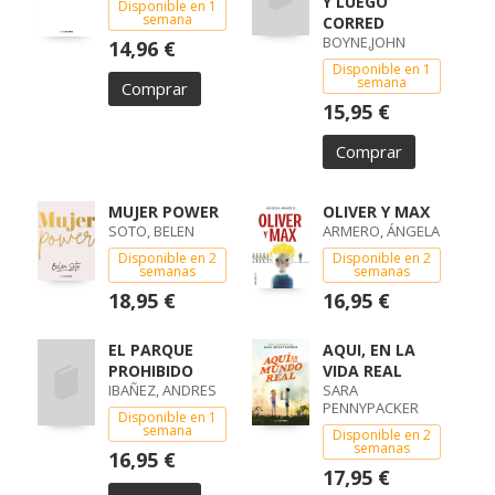
Y LUEGO
Disponible en 1
semana
CORRED
BOYNE,JOHN
14,96 €
Disponible en 1
semana
Comprar
15,95 €
Comprar
MUJER POWER
OLIVER Y MAX
SOTO, BELEN
ARMERO, ÁNGELA
Disponible en 2
Disponible en 2
semanas
semanas
18,95 €
16,95 €
EL PARQUE
AQUI, EN LA
PROHIBIDO
VIDA REAL
IBAÑEZ, ANDRES
SARA
PENNYPACKER
Disponible en 1
semana
Disponible en 2
semanas
16,95 €
17,95 €