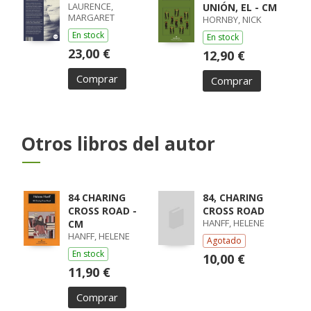
LAURENCE,
UNIÓN, EL - CM
MARGARET
HORNBY, NICK
En stock
En stock
23,00 €
12,90 €
Comprar
Comprar
Otros libros del autor
84 CHARING
84, CHARING
CROSS ROAD -
CROSS ROAD
HANFF, HELENE
CM
HANFF, HELENE
Agotado
En stock
10,00 €
11,90 €
Comprar