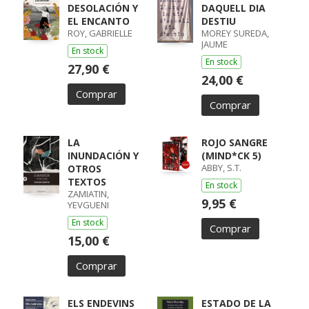
DESOLACIÓN Y
DAQUELL DIA
EL ENCANTO
DESTIU
ROY, GABRIELLE
MOREY SUREDA,
JAUME
En stock
En stock
27,90 €
24,00 €
Comprar
Comprar
LA
ROJO SANGRE
INUNDACIÓN Y
(MIND*CK 5)
ABBY, S.T.
OTROS
TEXTOS
En stock
ZAMIATIN,
9,95 €
YEVGUENI
En stock
Comprar
15,00 €
Comprar
ELS ENDEVINS
ESTADO DE LA