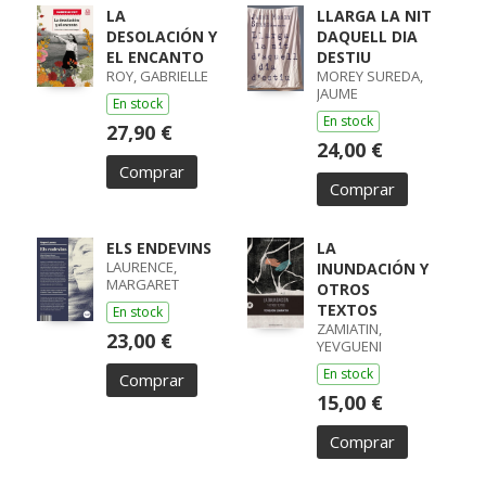
LA
LLARGA LA NIT
DESOLACIÓN Y
DAQUELL DIA
EL ENCANTO
DESTIU
ROY, GABRIELLE
MOREY SUREDA,
JAUME
En stock
En stock
27,90 €
24,00 €
Comprar
Comprar
ELS ENDEVINS
LA
LAURENCE,
INUNDACIÓN Y
MARGARET
OTROS
TEXTOS
En stock
ZAMIATIN,
23,00 €
YEVGUENI
En stock
Comprar
15,00 €
Comprar