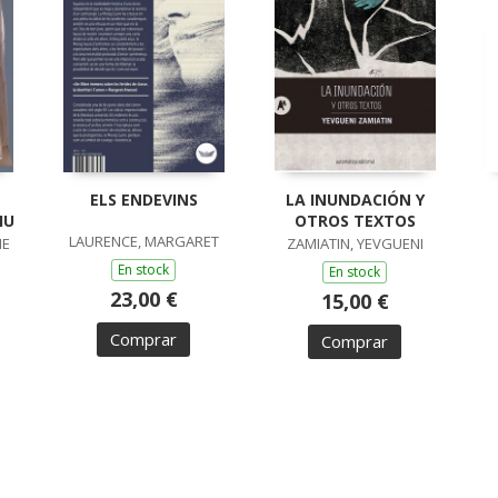
ELS ENDEVINS
LA INUNDACIÓN Y
IU
OTROS TEXTOS
LAURENCE, MARGARET
ME
ZAMIATIN, YEVGUENI
En stock
En stock
23,00 €
15,00 €
Comprar
Comprar