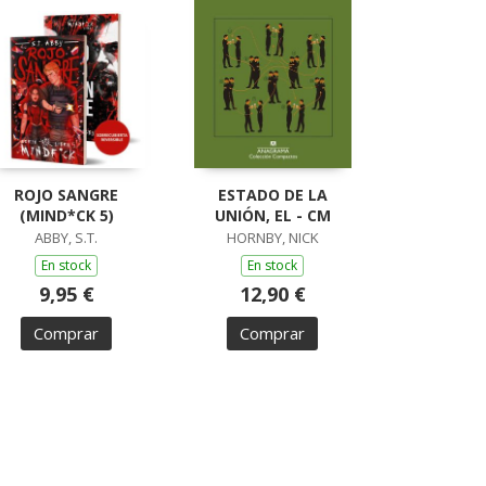
ROJO SANGRE
ESTADO DE LA
(MIND*CK 5)
UNIÓN, EL - CM
ABBY, S.T.
HORNBY, NICK
En stock
En stock
9,95 €
12,90 €
Comprar
Comprar