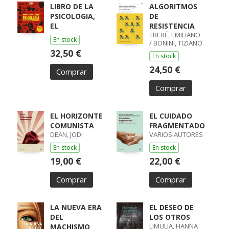
LIBRO DE LA
ALGORITMOS
PSICOLOGIA,
DE
EL
RESISTENCIA
TRERÉ, EMILIANO
En stock
/ BONINI, TIZIANO
32,50 €
En stock
24,50 €
Comprar
Comprar
EL HORIZONTE
EL CUIDADO
COMUNISTA
FRAGMENTADO
DEAN, JODI
VARIOS AUTORES
En stock
En stock
19,00 €
22,00 €
Comprar
Comprar
LA NUEVA ERA
EL DESEO DE
DEL
LOS OTROS
LIMULJA, HANNA
MACHISMO