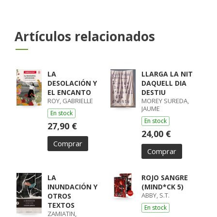
Artículos relacionados
LA
LLARGA LA NIT
DESOLACIÓN Y
DAQUELL DIA
EL ENCANTO
DESTIU
ROY, GABRIELLE
MOREY SUREDA,
JAUME
En stock
En stock
27,90 €
24,00 €
Comprar
Comprar
LA
ROJO SANGRE
INUNDACIÓN Y
(MIND*CK 5)
ABBY, S.T.
OTROS
TEXTOS
En stock
ZAMIATIN,