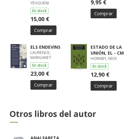
9,95 €
YEVGUENI
En stock
Comprar
15,00 €
Comprar
ELS ENDEVINS
ESTADO DE LA
LAURENCE,
UNIÓN, EL - CM
MARGARET
HORNBY, NICK
En stock
En stock
23,00 €
12,90 €
Comprar
Comprar
Otros libros del autor
ANALFABETA