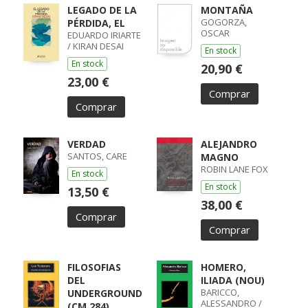
LEGADO DE LA
MONTAÑA
GOGORZA,
PÉRDIDA, EL
OSCAR
EDUARDO IRIARTE
/ KIRAN DESAI
En stock
En stock
20,90 €
23,00 €
Comprar
Comprar
VERDAD
ALEJANDRO
SANTOS, CARE
MAGNO
ROBIN LANE FOX
En stock
En stock
13,50 €
38,00 €
Comprar
Comprar
FILOSOFIAS
HOMERO,
DEL
ILIADA (NOU)
BARICCO,
UNDERGROUND
ALESSANDRO /
(CM 284)