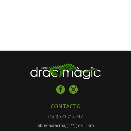
CONTACTO
(+34) 971 712 717
llibreriadracmagic@gmail.com