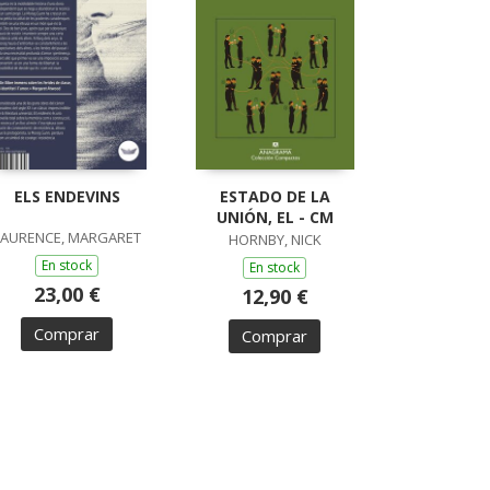
ELS ENDEVINS
ESTADO DE LA
UNIÓN, EL - CM
LAURENCE, MARGARET
HORNBY, NICK
En stock
En stock
23,00 €
12,90 €
Comprar
Comprar