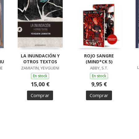
LA INUNDACIÓN Y
ROJO SANGRE
IU
OTROS TEXTOS
(MIND*CK 5)
ME
ZAMIATIN, YEVGUENI
ABBY, S.T.
En stock
En stock
15,00 €
9,95 €
Comprar
Comprar