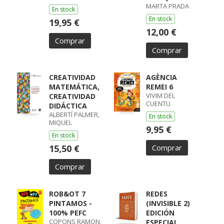
MARTA PRADA
En stock
En stock
19,95 €
12,00 €
Comprar
Comprar
CREATIVIDAD
AGÈNCIA
MATEMÁTICA,
REMEI 6
VIVIM DEL
CREATIVIDAD
CUENTU
DIDÁCTICA
ALBERTÍ PALMER,
En stock
MIQUEL
9,95 €
En stock
15,50 €
Comprar
Comprar
ROB&OT 7
REDES
PINTAMOS -
(INVISIBLE 2)
100% PEFC
EDICIÓN
COPONS RAMON,
ESPECIAL