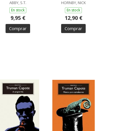
ABBY, S.T.
HORNBY, NICK
En stock
En stock
9,95 €
12,90 €
Comprar
Comprar