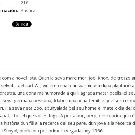
:
216
rnación:
Rústica
com a novel·lista. Quan la seva mare mor, Joel Knox, de tretze an
selvàtic del sud. Allí, viurà en una mansió ruïnosa duna plantació 
madrastra, una dona malhumorada a qui li agrada matar ocells; el s
i la seva germana bessona, Idabel, una nena temible que serà el m
nari, i la seva neta Zoo, apunyalada pel seu home el mateix dia del 
trapat, i tot el que vol és fugir. A poc a poc, però, descobrirà qui
sta història dun fill a la recerca del seu pare, dun jove a la recerc
ll i Sunyol, publicada per primera vegada lany 1966.