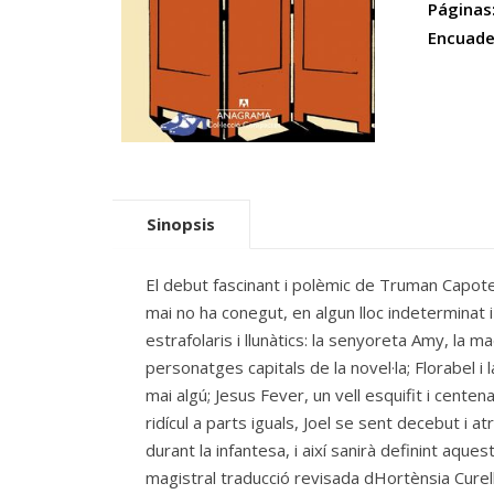
Páginas
Encuade
Sinopsis
El debut fascinant i polèmic de Truman Capote 
mai no ha conegut, en algun lloc indeterminat i 
estrafolaris i llunàtics: la senyoreta Amy, la 
personatges capitals de la novel·la; Florabel 
mai algú; Jesus Fever, un vell esquifit i cente
ridícul a parts iguals, Joel se sent decebut i a
durant la infantesa, i així sanirà definint aque
magistral traducció revisada dHortènsia Cure