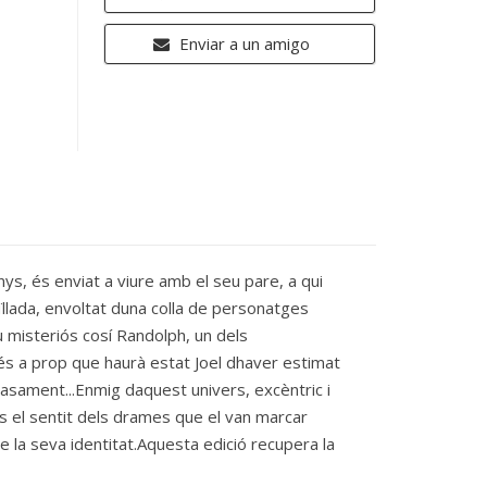
Enviar a un amigo
ys, és enviat a viure amb el seu pare, a qui
aïllada, envoltat duna colla de personatges
eu misteriós cosí Randolph, un dels
és a prop que haurà estat Joel dhaver estimat
casament...Enmig daquest univers, excèntric i
n és el sentit dels drames que el van marcar
a de la seva identitat.Aquesta edició recupera la