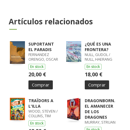
Artículos relacionados
SUPORTANT
¿QUÉ ES UNA
EL PARADIS
FRONTERA?
FERNANDEZ
NULL, GUDOL /
ORENGO, OSCAR
NULL, HAERANG
En stock
En stock
20,00 €
18,00 €
Comprar
Comprar
TRAÏDORS A
DRAGONBORN.
L'ILLA
EL AMANECER
WOOD, STEVEN /
DE LOS
COLLINS, TIM
DRAGONES
MURRAY, STRUAN
En stock
En stock