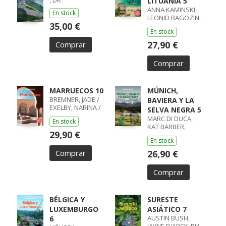
, DK
LITUANIA 5
ANNA KAMINSKI,
En stock
LEONID RAGOZIN,
35,00 €
ANGELO ZINNA
En stock
27,90 €
Comprar
Comprar
MARRUECOS 10
MÚNICH,
BREMNER, JADE /
BAVIERA Y LA
EXELBY, NARINA /
SELVA NEGRA 5
GILBERT, SARAH /
MARC DI DUCA,
En stock
RANGER, HELEN /
KAT BARBER,
STEVENS, TARA
29,90 €
ANTHONY HAM,
En stock
KERRY
Comprar
26,90 €
Comprar
BÉLGICA Y
SURESTE
LUXEMBURGO
ASIÁTICO 7
AUSTIN BUSH,
6