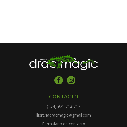
CONTACTO
(+34) 971 712 717
llibreriadracmagic@gmail.com
Formulario de contacto