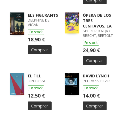
ELS FIGURANTS
ÓPERA DE LOS
DELPHINE DE
TRES
VIGAN
CENTAVOS, LA
SPITZER, KATJA /
En stock
BRECHT, BERTOLT
18,90 €
En stock
Comprar
24,90 €
Comprar
EL FILL
DAVID LYNCH
JON FOSSE
PEDRAZA, PILAR
En stock
En stock
12,50 €
14,00 €
Comprar
Comprar