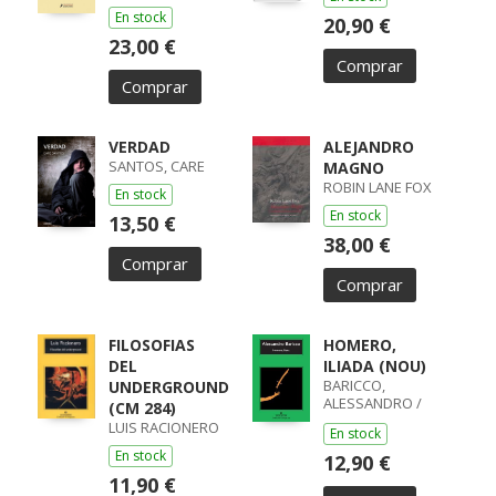
En stock
20,90 €
23,00 €
Comprar
Comprar
VERDAD
ALEJANDRO
SANTOS, CARE
MAGNO
ROBIN LANE FOX
En stock
En stock
13,50 €
38,00 €
Comprar
Comprar
FILOSOFIAS
HOMERO,
DEL
ILIADA (NOU)
BARICCO,
UNDERGROUND
ALESSANDRO /
(CM 284)
ALESSANDRO
LUIS RACIONERO
En stock
BARICCO
En stock
12,90 €
11,90 €