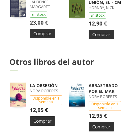
LAURENCE,
UNIÓN, EL - CM
MARGARET
HORNBY, NICK
En stock
En stock
23,00 €
12,90 €
Comprar
Comprar
Otros libros del autor
LA OBSESIÓN
ARRASTRADO
NORA ROBERTS
POR EL MAR
NORA ROBERTS
Disponible en 1
semana
Disponible en 1
semana
12,95 €
12,95 €
Comprar
Comprar