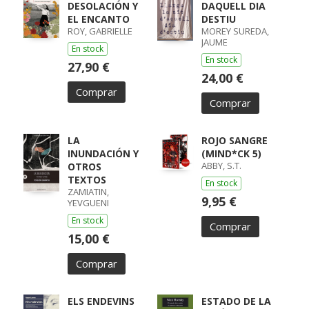
DESOLACIÓN Y
DAQUELL DIA
EL ENCANTO
DESTIU
ROY, GABRIELLE
MOREY SUREDA,
JAUME
En stock
En stock
27,90 €
24,00 €
Comprar
Comprar
LA
ROJO SANGRE
INUNDACIÓN Y
(MIND*CK 5)
ABBY, S.T.
OTROS
TEXTOS
En stock
ZAMIATIN,
9,95 €
YEVGUENI
En stock
Comprar
15,00 €
Comprar
ELS ENDEVINS
ESTADO DE LA