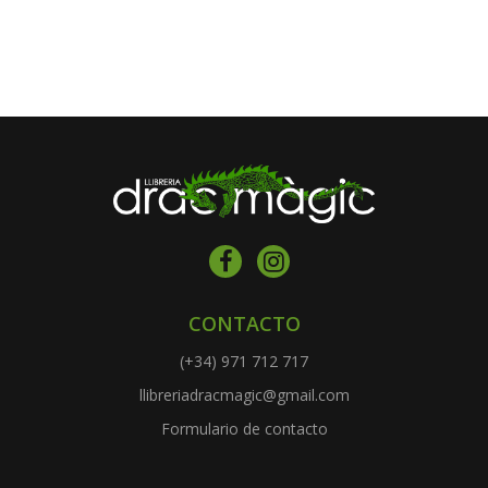
CONTACTO
(+34) 971 712 717
llibreriadracmagic@gmail.com
Formulario de contacto