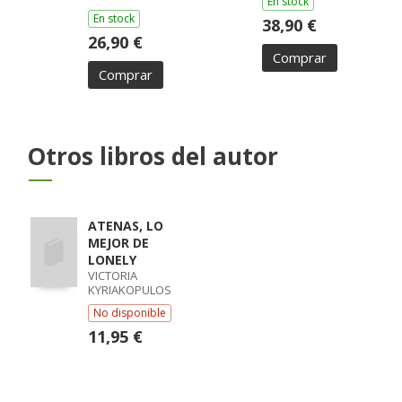
En stock
ELLIOTT, HELENA
En stock
SMITH
38,90 €
26,90 €
Comprar
Comprar
Otros libros del autor
ATENAS, LO
MEJOR DE
LONELY
VICTORIA
KYRIAKOPULOS
No disponible
11,95 €