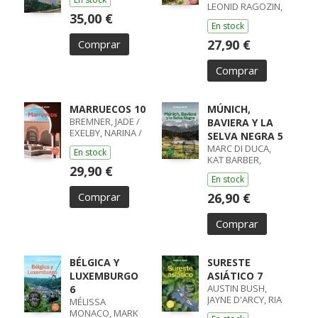
LEONID RAGOZIN,
35,00 €
ANGELO ZINNA
En stock
27,90 €
Comprar
Comprar
MARRUECOS 10
MÚNICH,
BREMNER, JADE /
BAVIERA Y LA
EXELBY, NARINA /
SELVA NEGRA 5
GILBERT, SARAH /
MARC DI DUCA,
En stock
RANGER, HELEN /
KAT BARBER,
STEVENS, TARA
29,90 €
ANTHONY HAM,
En stock
KERRY
Comprar
26,90 €
Comprar
BÉLGICA Y
SURESTE
LUXEMBURGO
ASIÁTICO 7
AUSTIN BUSH,
6
JAYNE D'ARCY, RIA
MÉLISSA
DE JONG, DAVID
MONACO, MARK