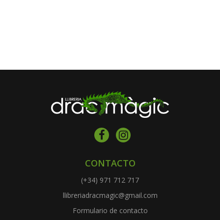
CONTACTO
(+34) 971 712 717
llibreriadracmagic@gmail.com
Formulario de contacto