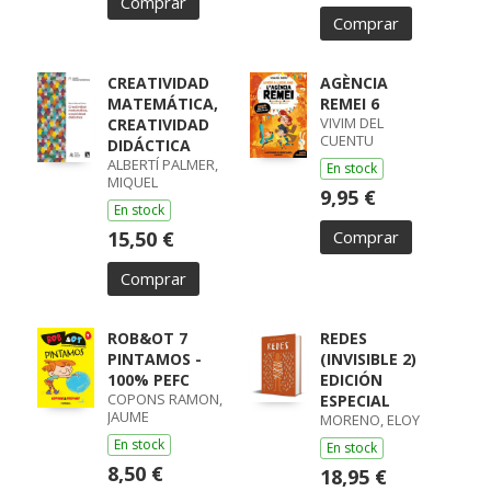
Comprar
Comprar
CREATIVIDAD
AGÈNCIA
MATEMÁTICA,
REMEI 6
VIVIM DEL
CREATIVIDAD
CUENTU
DIDÁCTICA
ALBERTÍ PALMER,
En stock
MIQUEL
9,95 €
En stock
15,50 €
Comprar
Comprar
ROB&OT 7
REDES
PINTAMOS -
(INVISIBLE 2)
100% PEFC
EDICIÓN
COPONS RAMON,
ESPECIAL
JAUME
MORENO, ELOY
En stock
En stock
8,50 €
18,95 €