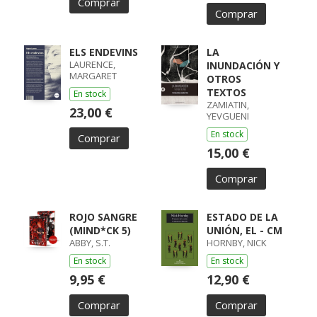
Comprar
Comprar
ELS ENDEVINS
LA
LAURENCE,
INUNDACIÓN Y
MARGARET
OTROS
TEXTOS
En stock
ZAMIATIN,
23,00 €
YEVGUENI
En stock
Comprar
15,00 €
Comprar
ROJO SANGRE
ESTADO DE LA
(MIND*CK 5)
UNIÓN, EL - CM
ABBY, S.T.
HORNBY, NICK
En stock
En stock
9,95 €
12,90 €
Comprar
Comprar