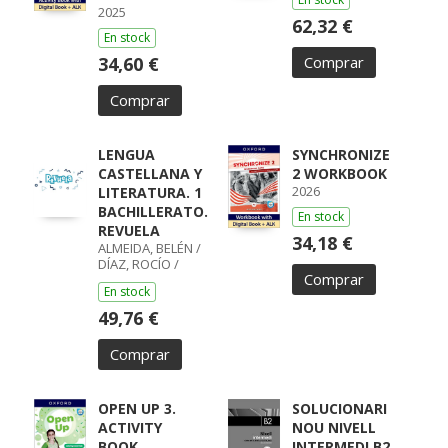
2025
62,32 €
En stock
34,60 €
Comprar
Comprar
LENGUA
SYNCHRONIZE
CASTELLANA Y
2 WORKBOOK
2026
LITERATURA. 1
BACHILLERATO.
En stock
REVUELA
34,18 €
ALMEIDA, BELÉN /
DÍAZ, ROCÍO /
Comprar
GUMIEL, SILVIA /
En stock
PÉREZ, ISABEL /
BOYANO,
49,76 €
RICARDO / LODÍN,
PATRICIA /
Comprar
ZUBICOA
ARRAIZA, MARÍA /
MONCAYOLA,
ELENA / ECHEVA
OPEN UP 3.
SOLUCIONARI
ACTIVITY
NOU NIVELL
BOOK
INTERMEDI B2