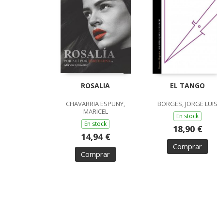
ROSALIA
EL TANGO
CHAVARRIA ESPUNY,
BORGES, JORGE LUI
MARICEL
En stock
En stock
18,90 €
14,94 €
Comprar
Comprar