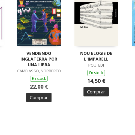
VENDIENDO
NOU ELOGIS DE
INGLATERRA POR
L'IMPARELL
S
UNA LIBRA
POU, EDI
CAMBIASSO, NORBERTO
En stock
En stock
14,50 €
22,00 €
Comprar
Comprar