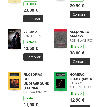
En stock
20,90 €
23,00 €
Comprar
Comprar
VERDAD
ALEJANDRO
SANTOS, CARE
MAGNO
ROBIN LANE FOX
En stock
En stock
13,50 €
38,00 €
Comprar
Comprar
FILOSOFIAS
HOMERO,
DEL
ILIADA (NOU)
BARICCO,
UNDERGROUND
ALESSANDRO /
(CM 284)
ALESSANDRO
LUIS RACIONERO
En stock
BARICCO
En stock
12,90 €
11,90 €