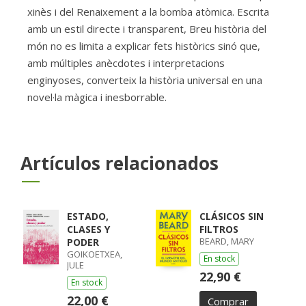
xinès i del Renaixement a la bomba atòmica. Escrita
amb un estil directe i transparent, Breu història del
món no es limita a explicar fets històrics sinó que,
amb múltiples anècdotes i interpretacions
enginyoses, converteix la història universal en una
novel·la màgica i inesborrable.
Artículos relacionados
ESTADO,
CLÁSICOS SIN
CLASES Y
FILTROS
BEARD, MARY
PODER
GOIKOETXEA,
En stock
JULE
22,90 €
En stock
22,00 €
Comprar