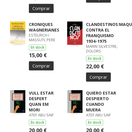
Comprar
CRONIQUES
CLANDESTINOS:MAQU
WAGNERIANES
CONTRA EL
ESTELRICH I
FRANQUISMO
MASSUTI, PERE
1934-1975
MARIN SILVESTRE,
En stock
DOLORS
15,00 €
En stock
Comprar
22,00 €
Comprar
VULL ESTAR
QUIERO ESTAR
DESPERT
DESPIERTO
QUAN EM
CUANDO
MORI
MUERA
ATEF ABU SAIF
ATEF ABU SAIF
En stock
En stock
20,00 €
20,00 €