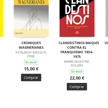
CRONIQUES
CLANDESTINOS:MAQUIS
V
WAGNERIANES
CONTRA EL
FRANQUISMO 1934-
ESTELRICH I MASSUTI,
PERE
1975
MARIN SILVESTRE,
En stock
DOLORS
15,00 €
En stock
Comprar
22,00 €
Comprar