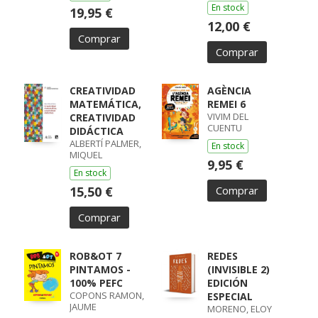
En stock
19,95 €
12,00 €
Comprar
Comprar
CREATIVIDAD
AGÈNCIA
MATEMÁTICA,
REMEI 6
VIVIM DEL
CREATIVIDAD
CUENTU
DIDÁCTICA
ALBERTÍ PALMER,
En stock
MIQUEL
9,95 €
En stock
15,50 €
Comprar
Comprar
ROB&OT 7
REDES
PINTAMOS -
(INVISIBLE 2)
100% PEFC
EDICIÓN
COPONS RAMON,
ESPECIAL
JAUME
MORENO, ELOY