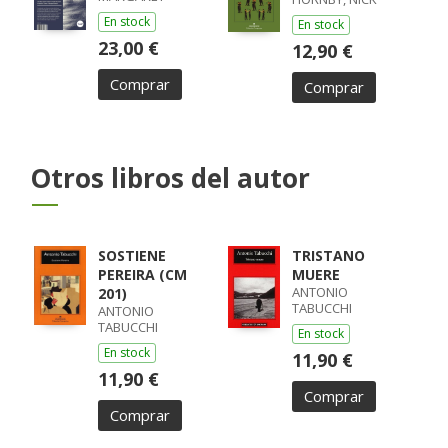
En stock
En stock
23,00 €
12,90 €
Comprar
Comprar
Otros libros del autor
SOSTIENE
TRISTANO
PEREIRA (CM
MUERE
ANTONIO
201)
TABUCCHI
ANTONIO
TABUCCHI
En stock
En stock
11,90 €
11,90 €
Comprar
Comprar