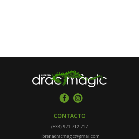
CONTACTO
(+34) 971 712 717
llibreriadracmagic@gmail.com