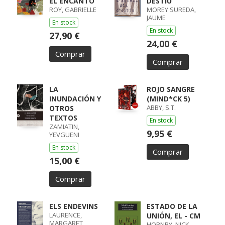
EL ENCANTO
DESTIU
ROY, GABRIELLE
MOREY SUREDA,
JAUME
En stock
En stock
27,90 €
24,00 €
Comprar
Comprar
LA
ROJO SANGRE
INUNDACIÓN Y
(MIND*CK 5)
ABBY, S.T.
OTROS
TEXTOS
En stock
ZAMIATIN,
9,95 €
YEVGUENI
En stock
Comprar
15,00 €
Comprar
ELS ENDEVINS
ESTADO DE LA
LAURENCE,
UNIÓN, EL - CM
MARGARET
HORNBY, NICK