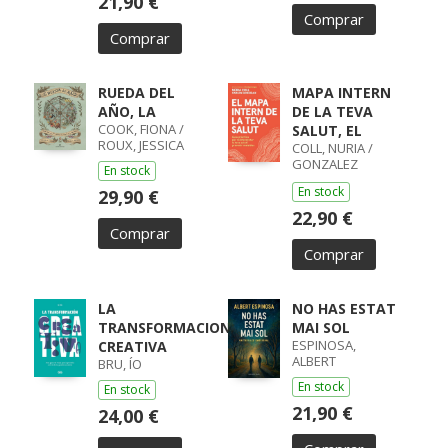
21,90 €
Comprar
Comprar
RUEDA DEL
MAPA INTERN
AÑO, LA
DE LA TEVA
COOK, FIONA /
SALUT, EL
ROUX, JESSICA
COLL, NURIA /
GONZALEZ
En stock
ALVAREZ, CARLOS
En stock
29,90 €
22,90 €
Comprar
Comprar
LA
NO HAS ESTAT
TRANSFORMACION
MAI SOL
ESPINOSA,
CREATIVA
ALBERT
BRU, ÍO
En stock
En stock
21,90 €
24,00 €