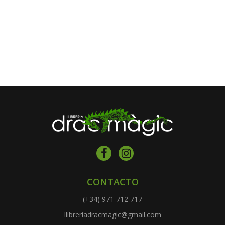
CONTACTO
(+34) 971 712 717
llibreriadracmagic@gmail.com