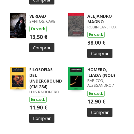
VERDAD
ALEJANDRO
SANTOS, CARE
MAGNO
ROBIN LANE FOX
En stock
En stock
13,50 €
38,00 €
Comprar
Comprar
FILOSOFIAS
HOMERO,
DEL
ILIADA (NOU)
BARICCO,
UNDERGROUND
ALESSANDRO /
(CM 284)
ALESSANDRO
LUIS RACIONERO
En stock
BARICCO
En stock
12,90 €
11,90 €
Comprar
Comprar