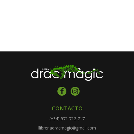
CONTACTO
(+34) 971 712 717
llibreriadracmagic@gmail.com