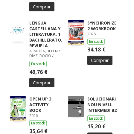
Comprar
LENGUA
SYNCHRONIZE
CASTELLANA Y
2 WORKBOOK
2026
LITERATURA. 1
BACHILLERATO.
En stock
REVUELA
34,18 €
ALMEIDA, BELÉN /
DÍAZ, ROCÍO /
Comprar
GUMIEL, SILVIA /
En stock
PÉREZ, ISABEL /
BOYANO,
49,76 €
RICARDO / LODÍN,
PATRICIA /
Comprar
ZUBICOA
ARRAIZA, MARÍA /
MONCAYOLA,
ELENA / ECHEVA
OPEN UP 3.
SOLUCIONARI
ACTIVITY
NOU NIVELL
BOOK
INTERMEDI B2
2026
En stock
En stock
15,20 €
35,64 €