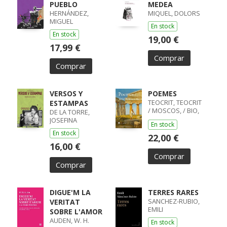
PUEBLO
MEDEA
HERNÁNDEZ,
MIQUEL, DOLORS
MIGUEL
En stock
En stock
19,00 €
17,99 €
Comprar
Comprar
VERSOS Y
POEMES
TEOCRIT, TEOCRIT
ESTAMPAS
/ MOSCOS, / BIO,
DE LA TORRE,
BIO
JOSEFINA
En stock
En stock
22,00 €
16,00 €
Comprar
Comprar
DIGUE'M LA
TERRES RARES
SANCHEZ-RUBIO,
VERITAT
EMILI
SOBRE L'AMOR
AUDEN, W. H.
En stock