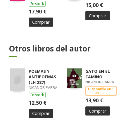
En stock
15,00 €
17,90 €
Comprar
Comprar
Otros libros del autor
POEMAS Y
GATO EN EL
ANTIPOEMAS
CAMINO
NICANOR PARRA
(LH 287)
NICANOR PARRA
Disponible en 1
semana
En stock
13,90 €
12,50 €
Comprar
Comprar