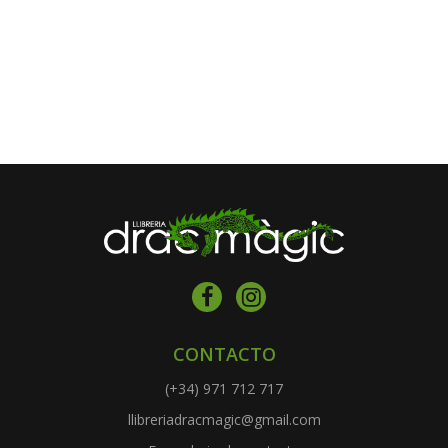
CONTACTO
(+34) 971 712 717
llibreriadracmagic@gmail.com