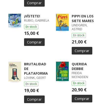
Comprar
¡VÍSTETE!
PIPPI EN LOS
RUBIO, GABRIELA
SIETE MARES
LINDGREN,
En stock
ASTRID
15,00 €
En stock
21,00 €
Comprar
Comprar
BRUTALIDAD
QUERIDA
DE
DEBBIE
FREIDA
PLATAFORMA
MCFADDEN
LOVINK, GEERT
En stock
En stock
20,90 €
19,00 €
Comprar
Comprar