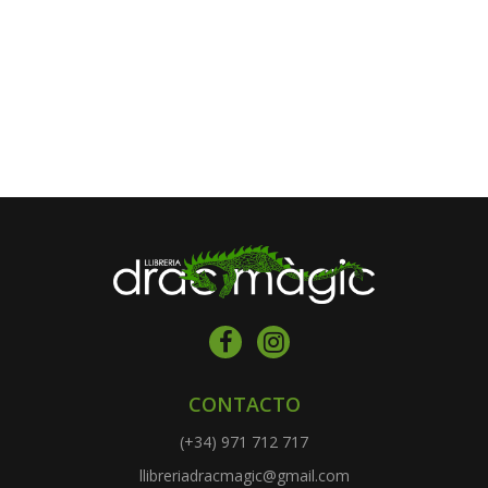
CONTACTO
(+34) 971 712 717
llibreriadracmagic@gmail.com