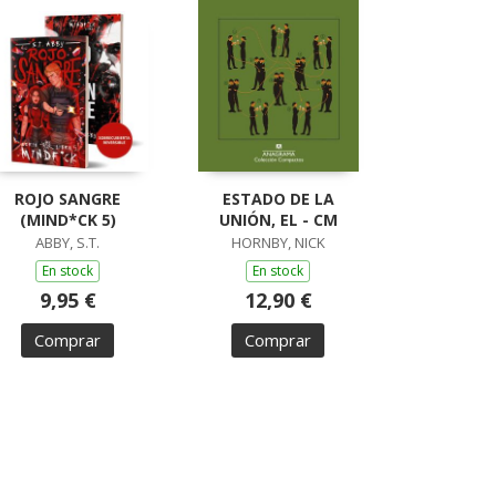
ROJO SANGRE
ESTADO DE LA
(MIND*CK 5)
UNIÓN, EL - CM
ABBY, S.T.
HORNBY, NICK
En stock
En stock
9,95 €
12,90 €
Comprar
Comprar