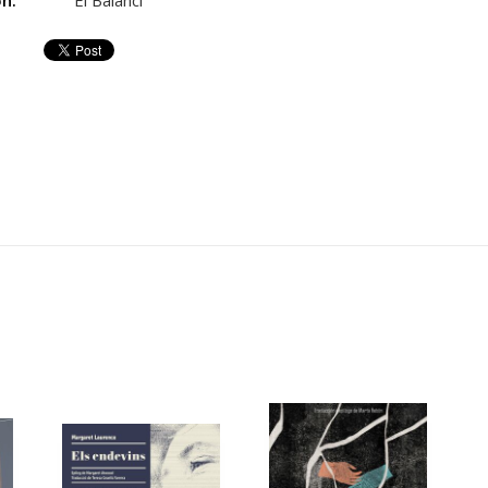
ón:
El Balanci