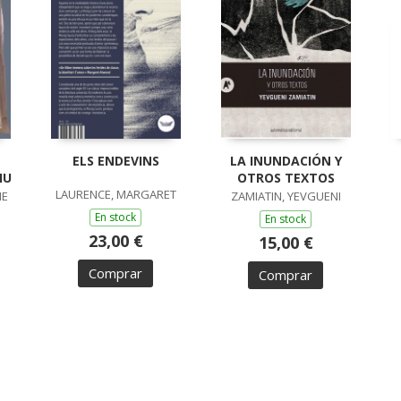
ELS ENDEVINS
LA INUNDACIÓN Y
IU
OTROS TEXTOS
LAURENCE, MARGARET
ME
ZAMIATIN, YEVGUENI
En stock
En stock
23,00 €
15,00 €
Comprar
Comprar