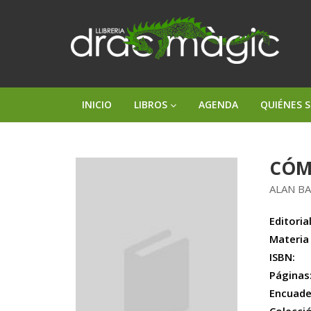
INICIO
LIBROS
AGENDA
QUIÉNES 
CÓM
ALAN B
Editorial
Materia
ISBN:
Páginas
Encuade