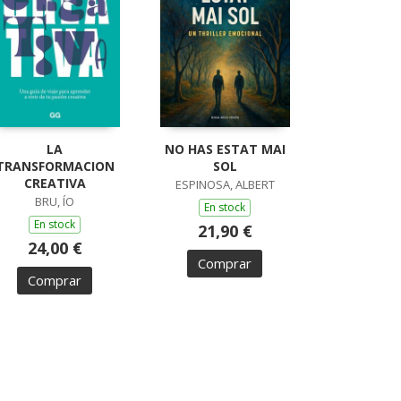
LA
NO HAS ESTAT MAI
TRANSFORMACION
SOL
CREATIVA
ESPINOSA, ALBERT
BRU, ÍO
En stock
En stock
21,90 €
24,00 €
Comprar
Comprar