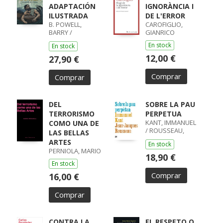
ADAPTACIÓN
IGNORÀNCIA I
ILUSTRADA
DE L'ERROR
B. POWELL,
CAROFIGLIO,
BARRY /
GIANRICO
LISOWIEC,
En stock
En stock
JOANNA /
HOMERO,
12,00 €
27,90 €
HOMERO
Comprar
Comprar
DEL
SOBRE LA PAU
TERRORISMO
PERPETUA
KANT, IMMANUEL
COMO UNA DE
/ ROUSSEAU,
LAS BELLAS
JEAN-JACQUES
ARTES
En stock
PERNIOLA, MARIO
18,90 €
En stock
Comprar
16,00 €
Comprar
CONTRA LA
EL RESPETO O