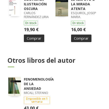
ILUSTRACIÓN
LA MIRADA
OSCURA
ATENTA
CARLOS
ESQUIROL, JOSEP
FERNÁNDEZ LIRIA
MARIA
En stock
En stock
19,90 €
16,00 €
Comprar
Comprar
Otros libros del autor
FENOMENOLOGÍA
DE LA
ANSIEDAD
MICALI, STEFANO
Disponible en 1
semana
43,00 €